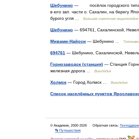
Шебунино
— посёлок городского типа в
в юго зап. части о. Сахалин, на берегу Яп
бурого угля …
Большая советская энциклопедия
Шебунино
— 694761, Сахалинской, Неве
Мивами-Найоси
— Шебунино …
Топоними
694761
— Шебунино, Сахалинской, Неве
Горнозаводск (станция)
— Станция Горно
железная дорога …
Википедия
Холмск
— Город Холмск …
Википедия
Список населённых пунктов Ярославск
© Академик, 2000-2026
Обратная связь:
Техподдерж
👣 Путешествия