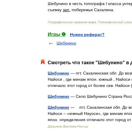
Шебунино
в
честь
топографа
I
класса
унте
съемку
зап
.
побережья
Сахалина
.
Географические
названия
мира:
Топонимический
слов
Игры ⚽
Нужен реферат?
Шебекино
Смотреть что такое "Шебунино" в 
Шебунино
— пгт, Сахалинская обл. До в
Найоси , где минам япон. южный , Найоси 
отличало этот город от более сев. Найоси
Шебунино
— Село Шебунино Страна Ро
Шебунино
— пгт, Сахалинская обл. До 
Найоси – «южный Науоси», где минам япон
япон. определения отличало этот город 
Дальнего Востока России