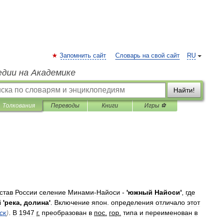
Запомнить сайт
Словарь на свой сайт
RU
едии на Академике
Найти!
Толкования
Переводы
Книги
Игры ⚽
став
России
селение
Минами
-
Найоси
-
'
южный
Найоси
'
,
где
i
'
река
,
долина
'
.
Включение
япон
.
определения
отличало
этот
ск
)
.
В
1947
г
.
преобразован
в
пос
.
гор
.
типа
и
переименован
в