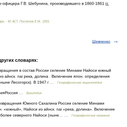
р
-
офицера
Г
.
В
.
Шебунина
,
производившего
в
1860
-
1861
гг
.
арь
. -
М:
АСТ
.
Поспелов
Е
.
М
.
.
2001
.
Шевченко
других словарях:
озвращения в состав России селение Минами Найоси южный
из айнск. nai река, долина . Включение япон. определения
 (ныне Лесогорск). В 1947 г …
Географическая энциклопедия
ссияРоссия …
Википедия
возвращения Южного Сахалина России селение Минами
. «южный», Найоси из айнск. nai «река, долина». Включение
от более северного Найоси (ныне… …
Географические названия