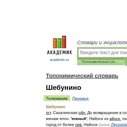
Словари и энциклоп
academic.ru
Топонимический словарь
Топонимический словарь
Шебунино
Толкование
Перевод
Шебунино
пгт
,
Сахалинская
обл
.
До
возвращения
в
со
минам
япон
.
'
южный
'
,
Найоси
из
айнск
.
na
город
от
более
сев
.
Найоси
(
ныне
Лесогор